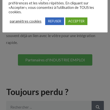
Nos solutions entreprises
préférences et les visites répétées. En cliquant sur
«Accepter», vous consentez à l'utilisation de TOUS les
cookies.
Découvrez nos partenaires ! Moteurs de recherches,
paramètres cookies
REFUSER
ACCEPTER
multidiffuseurs, sites payant… nombreux sont nos
partenaires. Si vous travaillez avec un ATS nous avons
souvent déjà un lien avec le vôtre pour une intégration
rapide.
Partenaires d'INDUSTRIE EMPLOI
Toujours perdu ?